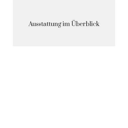
Ausstattung im Überblick
Erholsamer Schlaf

Gemütliche Doppelbetten mit
hochwertigen Matratzen
Modernes Bad

mit Regendusche
High-Speed Wi-Fi

Hochgeschwindigkeits-WLAN
und moderne Smart-TVs