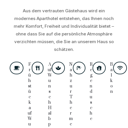
Aus dem vertrauten Gästehaus wird ein
modernes Aparthotel entstehen, das Ihnen noch
mehr Komfort, Freiheit und Individualität bietet –
ohne dass Sie auf die persönliche Atmosphäre
verzichten müssen, die Sie an unserem Haus so
schätzen.
F
A
N
R
B






r
uf
a
e
a
ü
W
h
g
l
h
u
z
e
k
st
n
u
n
o
ü
s
r
d
n
c
c
T
u
k
h
h
s
a
H
e
c
uf
al
r
h
W
b
m
e
u
p
e